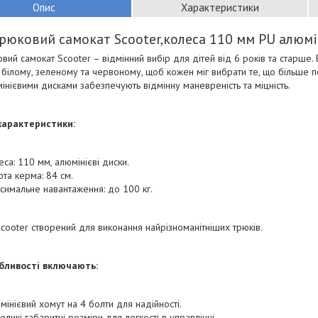
Опис
Характеристики
рюковий самокат Scooter,колеса 110 мм PU алюмі
вий самокат Scooter – відмінний вибір для дітей від 6 років та старше. 
 білому, зеленому та червоному, щоб кожен міг вибрати те, що більше 
інієвими дисками забезпечують відмінну маневреність та міцність.
характеристики:
еса: 110 мм, алюмінієві диски.
ота керма: 84 см.
симальне навантаження: до 100 кг.
cooter створений для виконання найрізноманітніших трюків.
бливості включають:
мінієвий хомут на 4 болти для надійності.
еликі габаритні розміри для легкості в управлінні.