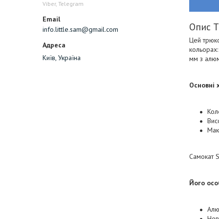
Viber, Telegram
Опис Т
info.little.sam@gmail.com
Цей трюко
кольорах:
Київ, Україна
мм з алюм
Основні 
Кол
Вис
Мак
Самокат S
Його осо
Алю
Нев