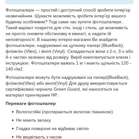
Фотошпалери — простий і доступний спосіб зробити інтер'єр
незвичайним. Шукаєте можливість зробити інтер'єр вашого
будинку особливим? Тоді саме час купити фотошпалери.
Такий варіант покриття для стін, іноді і стель, це можливість
не просто оновити обстановку в кімнаті, а надати їй
неповторності. В нашому інтерні-магазині Ви знайдете
фотошпалери, надруковані на цупкому папері (BlueBack),
флізелін (Vlies), і вінілі (Vinyl). Складаються вони з 2-х, 3-х або
4-х частин залежно від розміру. Виріб комплектується клеєм і
інструкцією. Фотошпалери важать 1 кг і мають щільність 120 -
140 г/м2.
Фотошпалери можуть бути надруковані на папері(BlueBack),
флізелін(Vlies) або вінілі(Vinyl) Для друку використовуються
сертифіковані чорнило Green Guard, які наносяться на
матеріал принтерами HP.
Переваги фотошпалер
Вологостійкі (протираються вологою тканиною)
Не мають запаху
Гладка поверхня не відбиває світло
Не вицвітають з часом