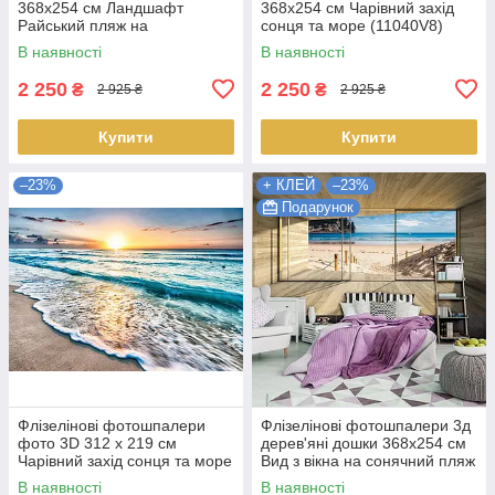
368x254 см Ландшафт
368х254 см Чарівний захід
Райський пляж на
сонця та море (11040V8)
Карибському острові
Найкраща якість
В наявності
В наявності
(13990V8) Найкраща якість
2 250
2 250
₴
₴
2 925 ₴
2 925 ₴
Купити
Купити
–23%
+ КЛЕЙ
–23%
Подарунок
Флізелінові фотошпалери
Флізелінові фотошпалери 3д
фото 3D 312 х 219 см
дерев'яні дошки 368х254 см
Чарівний захід сонця та море
Вид з вікна на сонячний пляж
(11040VEXXL)+клей
Найкраща якість клей
В наявності
В наявності