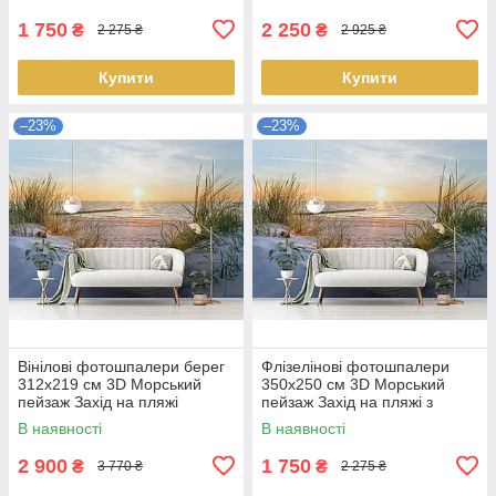
Найкраща якість
1 750
2 250
₴
₴
2 275 ₴
2 925 ₴
Купити
Купити
–23%
–23%
Вінілові фотошпалери берег
Флізелінові фотошпалери
312x219 см 3D Морський
350x250 см 3D Морський
пейзаж Захід на пляжі
пейзаж Захід на пляжі з
(14020WVZXXL) + клей
клеєм (14020VX7) Найкраща
В наявності
В наявності
Найкраща ціна
ціна
2 900
1 750
₴
₴
3 770 ₴
2 275 ₴