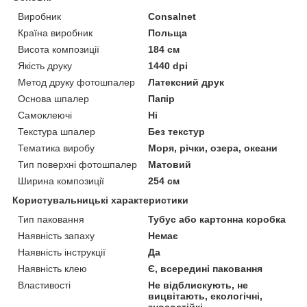
Виробник
Consalnet
Країна виробник
Польща
Висота композиції
184 см
Якість друку
1440 dpi
Метод друку фотошпалер
Латексний друк
Основа шпалер
Папір
Самоклеючі
Ні
Текстура шпалер
Без текстур
Тематика виробу
Моря, річки, озера, океани
Тип поверхні фотошпалер
Матовий
Ширина композиції
254 см
Користувальницькі характеристики
Тип паковання
Тубус або картонна коробка
Наявність запаху
Немає
Наявність інструкції
Да
Наявність клею
Є, всередині паковання
Властивості
Не відблискують, не
вицвітають, екологічні,