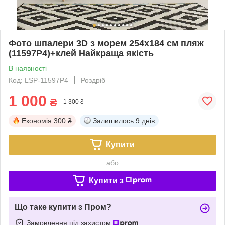
Фото шпалери 3D з морем 254x184 см пляж
(11597P4)+клей Найкраща якість
В наявності
Код: LSP-11597P4
Роздріб
1 000
₴
1 300 ₴
Економія
300 ₴
Залишилось
9 днів
Купити
або
Купити з
Що таке купити з Пром?
Замовлення під захистом