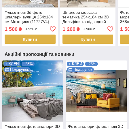
Флізелінові 3d фото
Шпалери морська
Фот
шпалери вулиця 254x184
тематика 254x184 см 3D
мор
см Мотоцикл (11727V4)
Дельфіни та підводний
368x
Найкраща якість
світ (12849P4) Найкраща
океа
1 500
1 200
1 5
₴
₴
1 950 ₴
1 560 ₴
якість
Найк
Купити
Купити
Акційні пропозиції та новинки
+ КЛЕЙ
–23%
+ КЛЕЙ
–23%
Подарунок
Подарунок
Флізелінові фотошпалери 3D
Фотошпалери флізелінові 3D