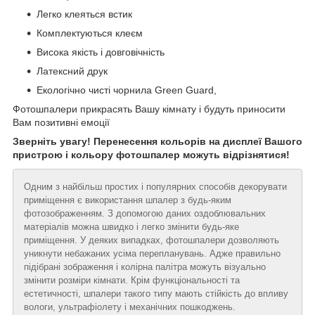
Легко клеяться встик
Комплектуються клеєм
Висока якість і довговічність
Латексний друк
Екологічно чисті чорнила Green Guard,
Фотошпалери прикрасять Вашу кімнату і будуть приносити
Вам позитивні емоції
Зверніть увагу! Перенесення кольорів на дисплеї Вашого
пристрою і кольору фотошпалер можуть відрізнятися!
Одним з найбільш простих і популярних способів декорувати
приміщення є використання шпалер з будь-яким
фотозображенням. З допомогою даних оздоблювальних
матеріалів можна швидко і легко змінити будь-яке
приміщення. У деяких випадках, фотошпалери дозволяють
уникнути небажаних усіма перепланувань. Адже правильно
підібрані зображення і колірна палітра можуть візуально
змінити розміри кімнати. Крім функціональності та
естетичності, шпалери такого типу мають стійкість до впливу
вологи, ультрафіолету і механічних пошкоджень.