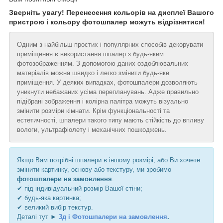
Зверніть увагу! Перенесення кольорів на дисплеї Вашого
пристрою і кольору фотошпалер можуть відрізнятися!
Одним з найбільш простих і популярних способів декорувати
приміщення є використання шпалер з будь-яким
фотозображенням. З допомогою даних оздоблювальних
матеріалів можна швидко і легко змінити будь-яке
приміщення. У деяких випадках, фотошпалери дозволяють
уникнути небажаних усіма перепланувань. Адже правильно
підібрані зображення і колірна палітра можуть візуально
змінити розміри кімнати. Крім функціональності та
естетичності, шпалери такого типу мають стійкість до впливу
вологи, ультрафіолету і механічних пошкоджень.
Якщо Вам потрібні шпалери в іншому розмірі, або Ви хочете
змінити картинку, основу або текстуру, ми зробимо
фотошпалери на замовлення
.
✔ під індивідуальний розмір Вашої стіни;
✔ будь-яка картинка;
✔ великий вибір текстур.
Деталі тут ►
3д і Фотошпалери на замовлення
.