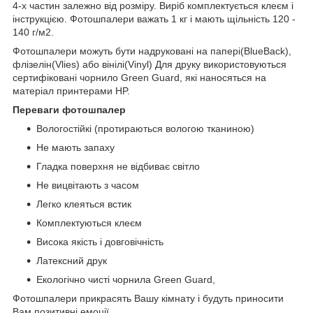
4-х частин залежно від розміру. Виріб комплектується клеєм і
інструкцією. Фотошпалери важать 1 кг і мають щільність 120 -
140 г/м2.
Фотошпалери можуть бути надруковані на папері(BlueBack),
флізелін(Vlies) або вінілі(Vinyl) Для друку використовуються
сертифіковані чорнило Green Guard, які наносяться на
матеріал принтерами HP.
Переваги фотошпалер
Вологостійкі (протираються вологою тканиною)
Не мають запаху
Гладка поверхня не відбиває світло
Не вицвітають з часом
Легко клеяться встик
Комплектуються клеєм
Висока якість і довговічність
Латексний друк
Екологічно чисті чорнила Green Guard,
Фотошпалери прикрасять Вашу кімнату і будуть приносити
Вам позитивні емоції