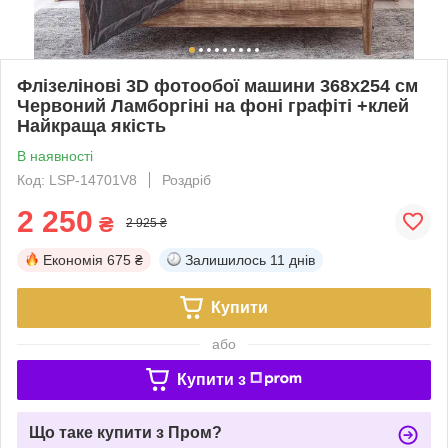
Флізелінові 3D фотообої машини 368x254 см
Червоний Ламборгіні на фоні графіті +клей
Найкраща якість
В наявності
Код: LSP-14701V8
Роздріб
2 250
₴
2 925 ₴
Економія
675 ₴
Залишилось
11 днів
Купити
або
Купити з
Що таке купити з Пром?