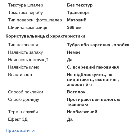
Текстура шпалер
Без текстур
Тематика виробу
Транспорт
Тип поверхні фотошпалер
Матовий
Ширина композиції
368 см
Користувальницькі характеристики
Тип паковання
Тубус або картонна коробка
Наявність запаху
Немає
Наявність інструкції
Да
Наявність клею
Є, всередині паковання
Властивості
Не відблискують, не
вицвітають, екологічні,
зносостійкі
Способ поклейки
Встилок
Спосіб догляду
Протираються вологою
тканиною
Термін служби
Необмежений
Ефект 3Д
Да
Приховати