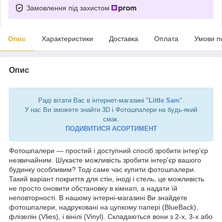
Замовлення під захистом
Опис
Характеристики
Доставка
Оплата
Умови п
Опис
Раді вітати Вас в інтернет-магазині "
Little Sam
".
У нас Ви зможете знайти 3D і Фотошпалери на будь-який
смак.
ПОДИВИТИСЯ АСОРТИМЕНТ
Фотошпалери — простий і доступний спосіб зробити інтер'єр
незвичайним. Шукаєте можливість зробити інтер'єр вашого
будинку особливим? Тоді саме час купити фотошпалери.
Такий варіант покриття для стін, іноді і стель, це можливість
не просто оновити обстановку в кімнаті, а надати їй
неповторності. В нашому інтерні-магазині Ви знайдете
фотошпалери, надруковані на цупкому папері (BlueBack),
флізелін (Vlies), і вінілі (Vinyl). Складаються вони з 2-х, 3-х або