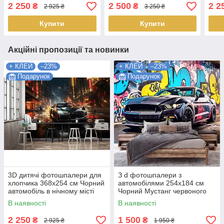
фоні Найкраща якість
мотоциклі +клей
стін
2 250
2 500
2 2
₴
₴
2 925 ₴
3 250 ₴
Найкраща якість
якіс
Купити
Купити
Акційні пропозиції та новинки
+ КЛЕЙ
–23%
+ КЛЕЙ
–23%
Подарунок
Подарунок
3D дитячі фотошпалери для
З d фотошпалери з
хлопчика 368х254 см Чорний
автомобілями 254х184 см
автомобіль в нічному місті
Чорний Мустанг червоного
Краща якість
кольору на тлі вулиці Краща
В наявності
В наявності
якість
2 250
1 500
₴
₴
2 925 ₴
1 950 ₴