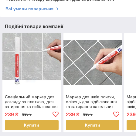
Всі умови повернення
Подібні товари компанії
Спеціальний маркер для
Маркер для швів плитки,
Марк
догляду за плиткою, для
олівець для відбілювання
відб
затирання та вибілювання
та затирання кахельних
швів
кахельних швів 2-3 мм
швів Білий
за п
239
239
239
₴
₴
339 ₴
339 ₴
Білий
Купити
Купити