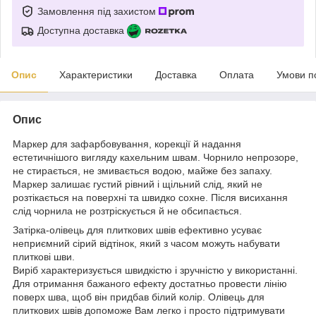
Замовлення під захистом
Доступна доставка
Опис
Характеристики
Доставка
Оплата
Умови п
Опис
Маркер для зафарбовування, корекції й надання
естетичнішого вигляду кахельним швам. Чорнило непрозоре,
не стирається, не змивається водою, майже без запаху.
Маркер залишає густий рівний і щільний слід, який не
розтікається на поверхні та швидко сохне. Після висихання
слід чорнила не розтріскується й не обсипається.
Затірка-олівець для плиткових швів ефективно усуває
неприємний сірий відтінок, який з часом можуть набувати
плиткові шви.
Виріб характеризується швидкістю і зручністю у використанні.
Для отримання бажаного ефекту достатньо провести лінію
поверх шва, щоб він придбав білий колір. Олівець для
плиткових швів допоможе Вам легко і просто підтримувати