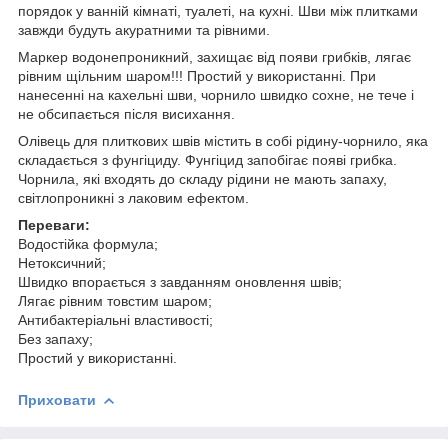
порядок у ванній кімнаті, туалеті, на кухні. Шви між плитками
завжди будуть акуратними та рівними.
Маркер водонепроникний, захищає від появи грибків, лягає
рівним щільним шаром!!! Простий у використанні. При
нанесенні на кахельні шви, чорнило швидко сохне, не тече і
не обсипається після висихання.
Олівець для плиткових швів містить в собі рідину-чорнило, яка
складається з фунгіциду. Фунгіцид запобігає появі грибка.
Чорнила, які входять до складу рідини не мають запаху,
світлопроникні з лаковим ефектом.
Переваги:
Водостійка формула;
Нетоксичний;
Швидко впорається з завданням оновлення швів;
Лягає рівним товстим шаром;
Антибактеріальні властивості;
Без запаху;
Простий у використанні.
Приховати