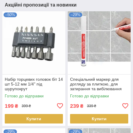
Акційні пропозиції та новинки
–50%
–29%
Набір торцевих головок біт 14
Спеціальний маркер для
шт 5-12 мм 1/4" під
догляду за плиткою, для
шурупокрут
затирання та вибілювання
кахельних швів 2-3 мм Білий
Готово до відправки
Готово до відправки
199
239
₴
₴
399 ₴
339 ₴
Купити
Купити
–29%
–29%