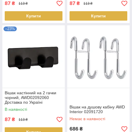
87
87
₴
₴
113 ₴
113 ₴
Купити
Купити
–23%
Вішак настінний на 2 гачки
чорний, AWD02092060
Доставка по Україні
Вішак на душову кабіну AWD
В наявності
Interior 02091720
87
Немає в наявності
₴
113 ₴
686
₴