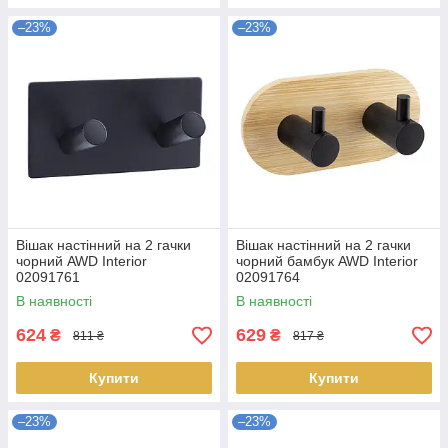
–23%
–23%
Вішак настінний на 2 гачки
Вішак настінний на 2 гачки
чорний AWD Interior
чорний бамбук AWD Interior
02091761
02091764
В наявності
В наявності
624
629
₴
₴
811 ₴
817 ₴
Купити
Купити
–23%
–23%