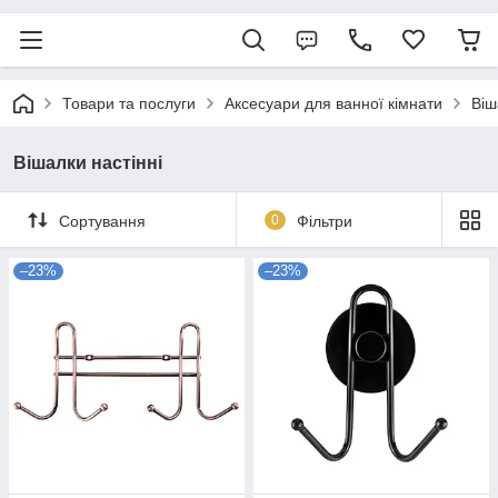
Товари та послуги
Аксесуари для ванної кімнати
Віш
Вішалки настінні
Сортування
0
Фільтри
–23%
–23%