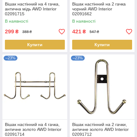
Вішак настінний на 4 гачка,
Вішак настінний на 2 гачка
антична мідь AWD Interior
чорний AWD Interior
02091715
02091662
В наявності
В наявності
299
421
₴
₴
388 ₴
547 ₴
Купити
Купити
–23%
–23%
Вішак настінний на 4 гачка,
Вішак настінний на 2 гачки,
античне золото AWD Interior
античне золото AWD Interior
02091714
02091712