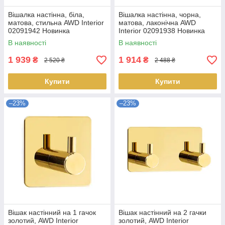
Вішалка настінна, біла,
Вішалка настінна, чорна,
матова, стильна AWD Interior
матова, лаконічна AWD
02091942 Новинка
Interior 02091938 Новинка
В наявності
В наявності
1 939
1 914
₴
₴
2 520 ₴
2 488 ₴
Купити
Купити
–23%
–23%
Вішак настінний на 1 гачок
Вішак настінний на 2 гачки
золотий, AWD Interior
золотий, AWD Interior