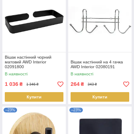
Вішак настінний чорний
матовий AWD Interior
Вішак настінний на 4 гачка
02091800
AWD Interior 02080191
В наявності
В наявності
1 036
264
₴
₴
1 346 ₴
343 ₴
Купити
Купити
–23%
–23%