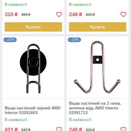
В наявності
В наявності
315
248
₴
₴
409 ₴
322 ₴
Купити
Купити
–23%
–23%
Вішак настінний на 2 гачка,
Вішак настінний чорний AWD
антична мідь AWD Interior
Interior 02091663
02091713
В наявності
В наявності
421
248
₴
₴
547 ₴
322 ₴