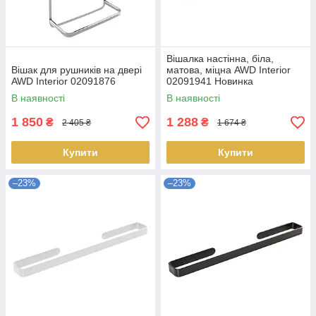
Вішалка настінна, біла,
Вішак для рушників на двері
матова, міцна AWD Interior
AWD Interior 02091876
02091941 Новинка
В наявності
В наявності
1 850
1 288
₴
₴
2 405 ₴
1 674 ₴
Купити
Купити
–23%
–23%