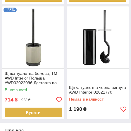
–23%
Щітка туалетна бежева, ТМ
AWD Interior Польща
AWD02022096 Доставка по
Україні
Щітка туалетна чорна вигнута
В наявності
AWD Interior 02021770
714
Немає в наявності
₴
928 ₴
1 190
₴
Купити
Про нас