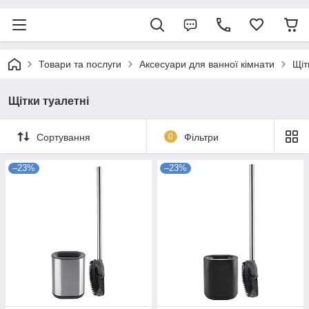
Товари та послуги
Аксесуари для ванної кімнати
Щіт
Щітки туалетні
Сортування
0
Фільтри
–23%
–23%