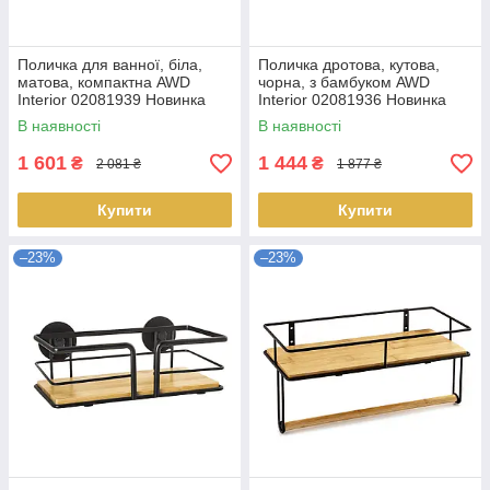
Поличка для ванної, біла,
Поличка дротова, кутова,
матова, компактна AWD
чорна, з бамбуком AWD
Interior 02081939 Новинка
Interior 02081936 Новинка
В наявності
В наявності
1 601
1 444
₴
₴
2 081 ₴
1 877 ₴
Купити
Купити
–23%
–23%