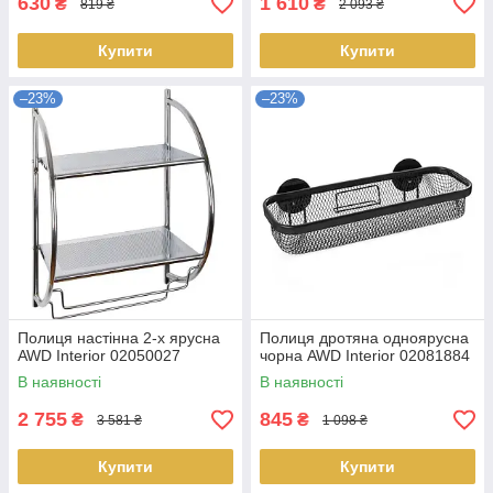
630
1 610
₴
₴
819 ₴
2 093 ₴
Купити
Купити
–23%
–23%
Полиця настінна 2-х ярусна
Полиця дротяна одноярусна
AWD Interior 02050027
чорна AWD Interior 02081884
В наявності
В наявності
2 755
845
₴
₴
3 581 ₴
1 098 ₴
Купити
Купити