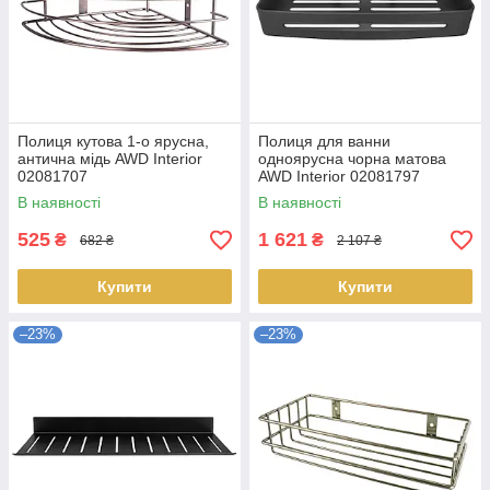
Полиця кутова 1-о ярусна,
Полиця для ванни
антична мідь AWD Interior
одноярусна чорна матова
02081707
AWD Interior 02081797
металева
В наявності
В наявності
525
1 621
₴
₴
682 ₴
2 107 ₴
Купити
Купити
–23%
–23%