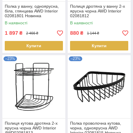
Полка у ванну, одноярусна,
Полиця дротяна у ванну 2-х
біла, глянцева AWD Interior
ярусна чорна AWD Interior
02081801 Новинка
02081812
В наявності
В наявності
1 897
880
₴
₴
2 466 ₴
1 144 ₴
Купити
Купити
–23%
–23%
Полиця кутова дротяна 2-х
Полка проволочна кутова,
ярусна чорна AWD Interior
чорна, одноярусна AWD
AWD02081813
Interior 02081815 Новинка