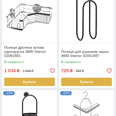
Полиця дротяна кутова
одноярусна AWD Interior
Полиця для рушників чорна
02081881
AWD Interior 02051887
В наявності
В наявності
1 034
725
₴
₴
1 344 ₴
942 ₴
Купити
Купити
–23%
–23%