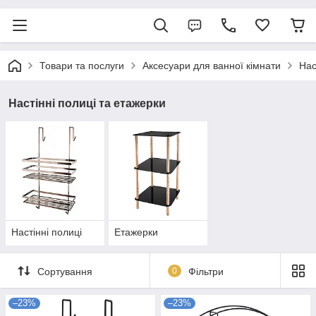
Товари та послуги
Аксесуари для ванної кімнати
Нас
Настінні полиці та етажерки
Настінні полиці
Етажерки
Сортування
0
Фільтри
–23%
–23%