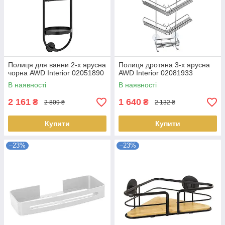
Полиця для ванни 2-х ярусна
Полиця дротяна 3-х ярусна
чорна AWD Interior 02051890
AWD Interior 02081933
В наявності
В наявності
2 161
1 640
₴
₴
2 809 ₴
2 132 ₴
Купити
Купити
–23%
–23%