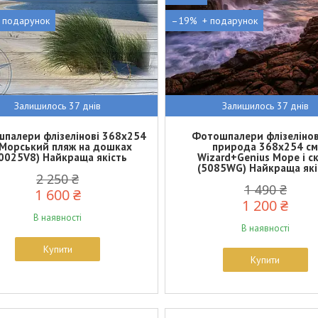
–19%
Залишилось 37 днів
Залишилось 37 днів
палери флізелінові 368х254
Фотошпалери флізелінов
 Морський пляж на дошках
природа 368х254 с
0025V8) Найкраща якість
Wizard+Genius Море і ск
(5085WG) Найкраща які
2 250 ₴
1 490 ₴
1 600 ₴
1 200 ₴
В наявності
В наявності
Купити
Купити