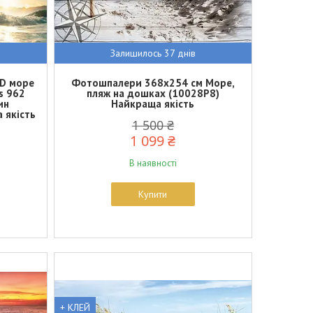
Залишилось 37 днів
3D море
Фотошпалери 368x254 см Море,
s 962
пляж на дошках (10028P8)
ин
Найкраща якість
 якість
1 500 ₴
1 099 ₴
В наявності
Купити
+ КЛЕЙ