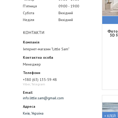
Пʼятниця
09:00
19:00
Субота
Вихідний
Неділя
Вихідний
Фотоо
КОНТАКТИ
3D Г
Інтернет-магазин "Little Sam"
Менеджер
+380 (63) 135-59-48
Viber, Telegram
info.little.sam@gmail.com
Київ, Україна
+ КЛЕЙ