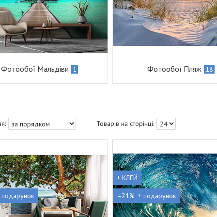
Фотообої Мальдіви
Фотообої Пляж
1
18
+ КЛЕЙ
–21%