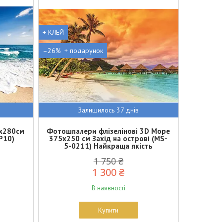
+ КЛЕЙ
–26%
Залишилось 37 днів
x280см
Фотошпалери флізелінові 3D Море
P10)
375х250 см Захід на острові (MS-
5-0211) Найкраща якість
1 750 ₴
1 300 ₴
В наявності
Купити