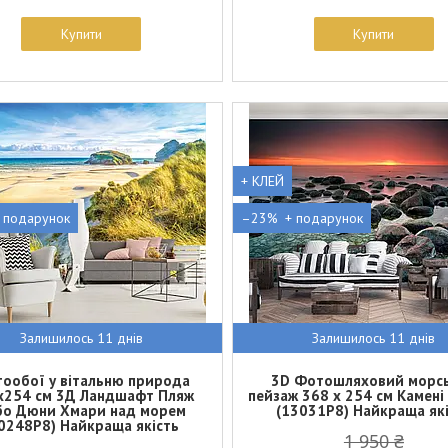
Купити
Купити
+ КЛЕЙ
–23%
Залишилось 11 днів
Залишилось 11 днів
ообої у вітальню природа
3D Фотошляховий морс
х254 см 3Д Ландшафт Пляж
пейзаж 368 x 254 см Камені 
бо Дюни Хмари над морем
(13031P8) Найкраща як
0248P8) Найкраща якість
1 950 ₴