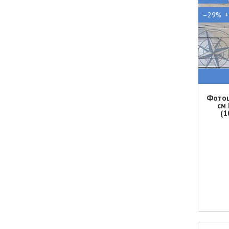
–29%
Фотош
см
(1