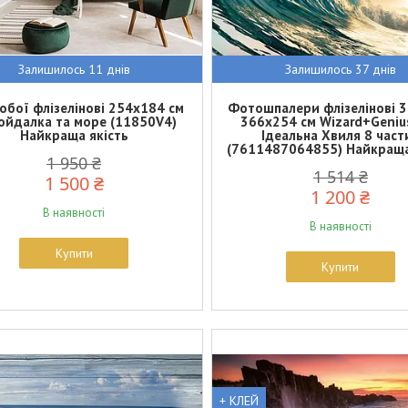
Залишилось 11 днів
Залишилось 37 днів
бої флізелінові 254x184 см
Фотошпалери флізелінові 
ойдалка та море (11850V4)
366х254 см Wizard+Geniu
Найкраща якість
Ідеальна Хвиля 8 част
(7611487064855) Найкраща
1 950 ₴
1 514 ₴
1 500 ₴
1 200 ₴
В наявності
В наявності
Купити
Купити
+ КЛЕЙ