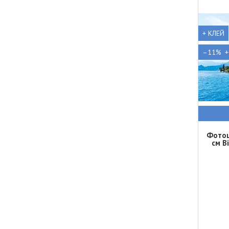
+ КЛЕЙ
–11%
Фотош
см В