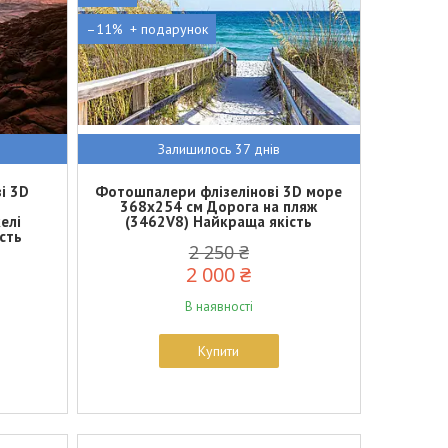
–11%
Залишилось 37 днів
і 3D
Фотошпалери флізелінові 3D море
м
368x254 см Дорога на пляж
елі
(3462V8) Найкраща якість
сть
2 250 ₴
2 000 ₴
В наявності
Купити