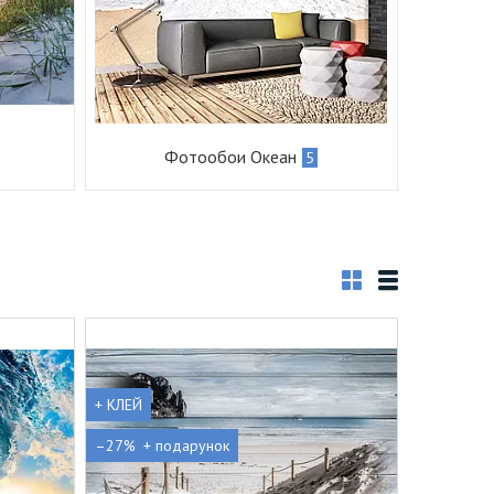
Фотообои Океан
5
+ КЛЕЙ
–27%