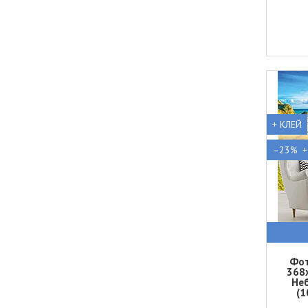
+ КЛЕЙ
–23%
Фот
368
Не
(1