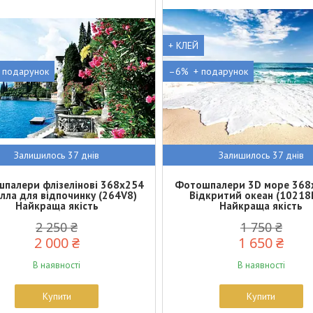
+ КЛЕЙ
–6%
Залишилось 37 днів
Залишилось 37 днів
палери флізелінові 368x254
Фотошпалери 3D море 368
ілла для відпочинку (264V8)
Відкритий океан (10218
Найкраща якість
Найкраща якість
2 250 ₴
1 750 ₴
2 000 ₴
1 650 ₴
В наявності
В наявності
Купити
Купити