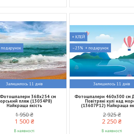
+ КЛЕЙ
–23%
Залишилось 11 днів
Залишилось 11 днів
 Фотошпалери 368x254 см
Фотошпалери 460x300 см Д
орський пляж (13034P8)
Повітряні кулі над мо
Найкраща якість
(13607P12) Найкраща як
1 950 ₴
2 925 ₴
1 500 ₴
2 250 ₴
В наявності
В наявності