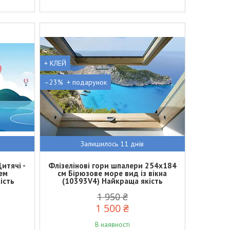
+ КЛЕЙ
–23%
Залишилось 11 днів
итячі -
Флізелінові гори шпалери 254x184
рем
см Бірюзове море вид із вікна
ість
(10393V4) Найкраща якість
1 950 ₴
1 500 ₴
В наявності