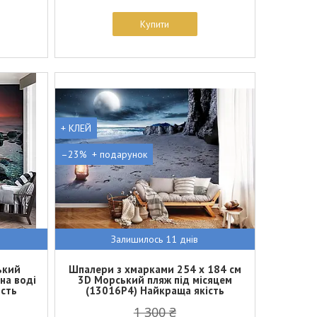
Купити
+ КЛЕЙ
–23%
Залишилось 11 днів
ький
Шпалери з хмарками 254 x 184 см
на воді
3D Морський пляж під місяцем
ість
(13016P4) Найкраща якість
1 300 ₴