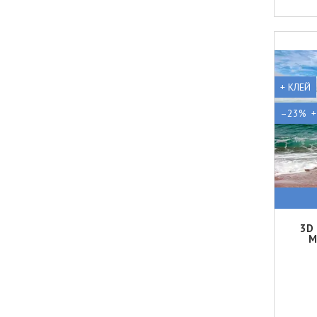
+ КЛЕЙ
–23%
3D
М