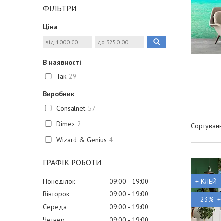
ФІЛЬТРИ
Ціна
В наявності
Так
29
Виробник
Consalnet
57
Dimex
2
Wizard & Genius
4
ГРАФІК РОБОТИ
+ КЛЕЙ
Понеділок
09:00
19:00
Вівторок
09:00
19:00
–23%
Середа
09:00
19:00
Четвер
09:00
19:00